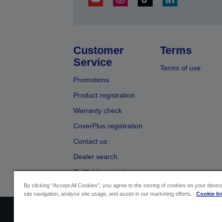
Customer
Terms
Service
Terms of use
Promotions
Product registration
Warranty check
CoverPlus registration
Contact us
Dealer search
Refillable cartridges
By clicking “Accept All Cookies”, you agree to the storing of cookies on your devi
site navigation, analyse site usage, and assist in our marketing efforts.
Cookie In
Sellers Identification
Product compliance