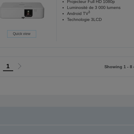
Projecteur Full HD 1080p
Luminosité de 3 000 lumens
3
Android TV
Technologie 3LCD
Quick view
1
Showing 1 - 8 
Go
Go
o
to
revious
next
page
page