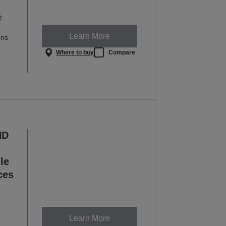
é
Learn More
ens
Where to buy
Compare
HD
le
ces
Learn More