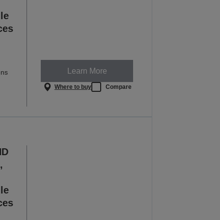
,
le
ces
Learn More
ens
Where to buy
Compare
HD
,
le
ces