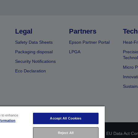
Legal
Partners
Tech
Safety Data Sheets
Epson Partner Portal
Heat-Fr
Packaging disposal
LPGA
Precisi
Technol
Security Notifications
Micro P
Eco Declaration
Innovat
Sustain
ce to enhance
Accept All Cookies
formation
 identification
Privacy Information Statement
EU Data Act Co
Reject All