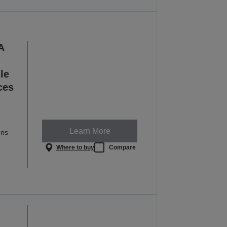
A
le
ces
Learn More
ens
Where to buy
Compare