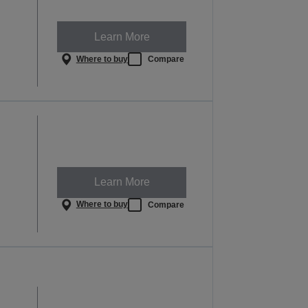
Learn More
Where to buy
Compare
Learn More
Where to buy
Compare