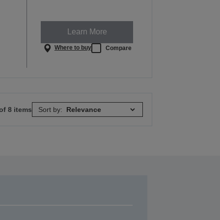
Learn More
Where to buy
Compare
of 8 items
Sort by: