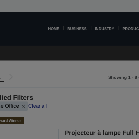
HOME
BUSINESS
INDUSTRY
PRODUC
1
Showing 1 - 8 
Go
to
ious
next
ied Filters
page
e Office
Clear all
ward Winner
Projecteur à lampe Full 