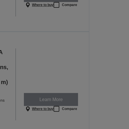
Where to buy
Compare
A
ns,
 m)
Learn More
ens
Where to buy
Compare