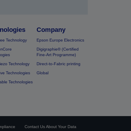
nologies
Company
ee Technology
Epson Europe Electronics
onCore
Digigraphie® (Certified
ogies
Fine-Art Programme)
iezo Technology
Direct-to-Fabric printing
ive Technologies
Global
able Technologies
mpliance
Contact Us About Your Data