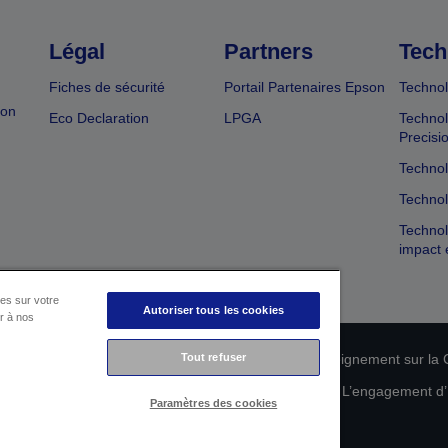
Légal
Partners
Tech
Fiches de sécurité
Portail Partenaires Epson
Technol
ion
Eco Declaration
LPGA
Technol
Precisi
Technol
Technol
Technol
impact 
es sur votre
Autoriser tous les cookies
er à nos
n de conformité des produits
Tout refuser
Déclaration de Renseignement sur la C
 de vos données
Informations sur les cookies
L’engagement d’E
Paramètres des cookies
Copyright © 2026 Seiko Epson