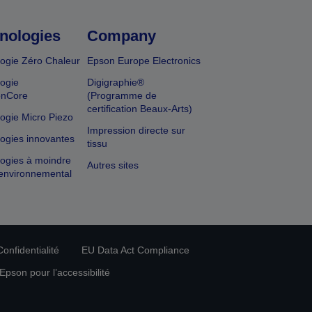
nologies
Company
ogie Zéro Chaleur
Epson Europe Electronics
ogie
Digigraphie®
onCore
(Programme de
certification Beaux-Arts)
ogie Micro Piezo
Impression directe sur
ogies innovantes
tissu
ogies à moindre
Autres sites
environnemental
onfidentialité
EU Data Act Compliance
pson pour l’accessibilité