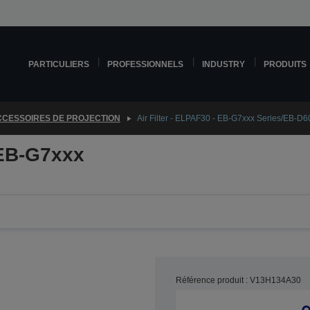
PARTICULIERS
PROFESSIONNELS
INDUSTRY
PRODUITS
CESSOIRES DE PROJECTION
Air Filter - ELPAF30 - EB-G7xxx Series/EB-D
 EB-G7xxx
Référence produit : V13H134A30