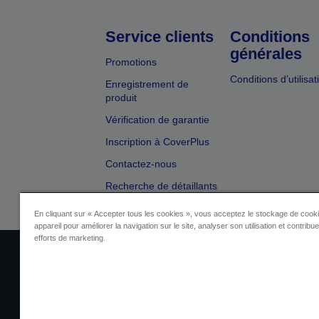
Service clients
Conditions
générales
Promotions
Conditions d’utilisat
Enregistrement de
produit
Vérification de garantie
Inscription à CoverPlus
Contactez-nous
Recherche de détaillants
En cliquant sur « Accepter tous les cookies », vous acceptez le stockage de cooki
appareil pour améliorer la navigation sur le site, analyser son utilisation et contribu
efforts de marketing.
Identification du fournisseur
Identificatio
Contactez-nous au sujet