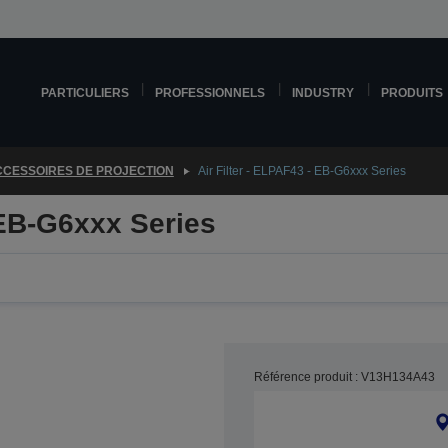
PARTICULIERS
PROFESSIONNELS
INDUSTRY
PRODUITS
CESSOIRES DE PROJECTION
Air Filter - ELPAF43 - EB-G6xxx Series
 EB-G6xxx Series
Référence produit : V13H134A43