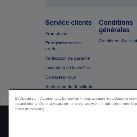
Service clients
Conditions
générales
Promotions
Conditions d’utilisat
Enregistrement de
produit
Vérification de garantie
Inscription à CoverPlus
Contactez-nous
Recherche de détaillants
En cliquant sur « Accepter tous les cookies », vous acceptez le stockage de cooki
appareil pour améliorer la navigation sur le site, analyser son utilisation et contribu
efforts de marketing.
Identification du fournisseur
Identificatio
Contactez-nous au sujet