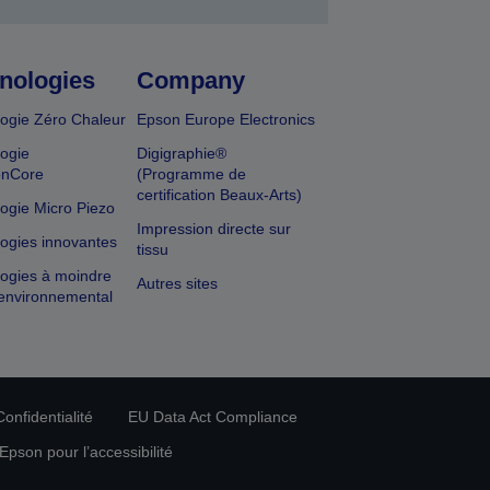
nologies
Company
ogie Zéro Chaleur
Epson Europe Electronics
ogie
Digigraphie®
onCore
(Programme de
certification Beaux-Arts)
ogie Micro Piezo
Impression directe sur
ogies innovantes
tissu
ogies à moindre
Autres sites
environnemental
onfidentialité
EU Data Act Compliance
pson pour l’accessibilité