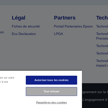
Légal
Partners
Tech
Fiches de sécurité
Portail Partenaires Epson
Technol
ion
Eco Declaration
LPGA
Technol
Precisi
Technol
Technol
Technol
impact 
es sur votre
Autoriser tous les cookies
er à nos
n de conformité des produits
Tout refuser
Déclaration de Renseignement sur la C
 de vos données
Informations sur les cookies
L’engagement d’E
Paramètres des cookies