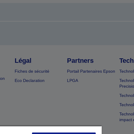
Légal
Partners
Tech
Fiches de sécurité
Portail Partenaires Epson
Technol
ion
Eco Declaration
LPGA
Technol
Precisi
Technol
Technol
Technol
impact 