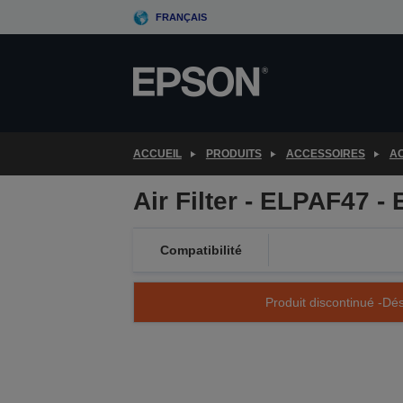
Skip
FRANÇAIS
to
main
content
ACCUEIL
PRODUITS
ACCESSOIRES
AC
Air Filter - ELPAF47 -
Compatibilité
Produit discontinué -Dés