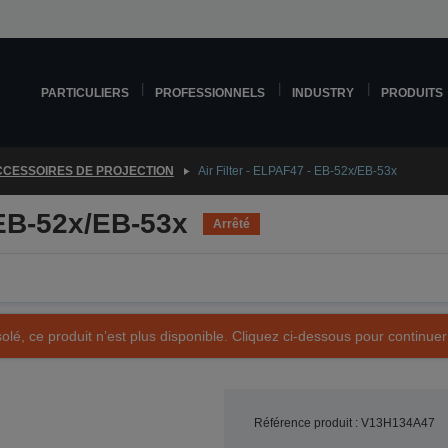
PARTICULIERS
PROFESSIONNELS
INDUSTRY
PRODUITS
CESSOIRES DE PROJECTION
Air Filter - ELPAF47 - EB-52x/EB-53x
 EB-52x/EB-53x
Arrêté
olé, ce produit n’est plus disponible. Cliquez ci-dessous pour continuer
Référence produit : V13H134A47