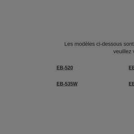
Les modèles ci-dessous sont 
veuillez
EB-520
E
EB-535W
E