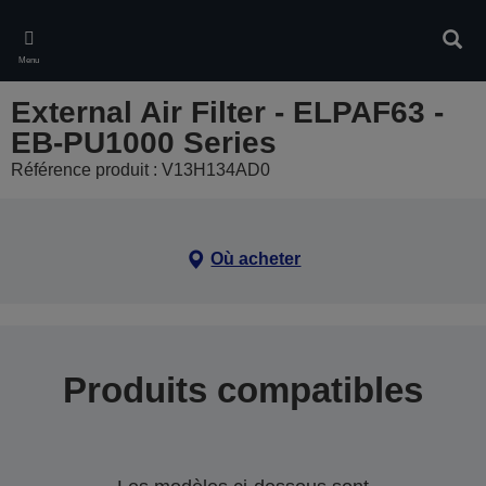
Skip
to
Rech
main
Menu
content
External Air Filter - ELPAF63 -
EB-PU1000 Series
Référence produit : V13H134AD0
Où acheter
Produits compatibles