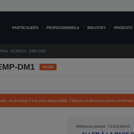
PARTICULIERS
PROFESSIONNELS
INDUSTRY
PRODUITS
 Filter - ELPAF15 - EMP-DM1
- EMP-DM1
Arrêté
olé, ce produit n’est plus disponible. Cliquez ci-dessous pour continuer
Référence produit : V13H134A15