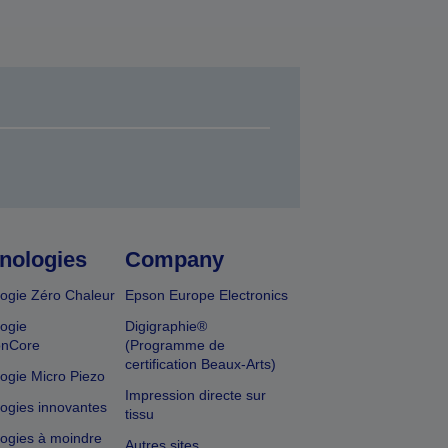
nologies
Company
ogie Zéro Chaleur
Epson Europe Electronics
ogie
Digigraphie®
onCore
(Programme de
certification Beaux-Arts)
ogie Micro Piezo
Impression directe sur
ogies innovantes
tissu
ogies à moindre
Autres sites