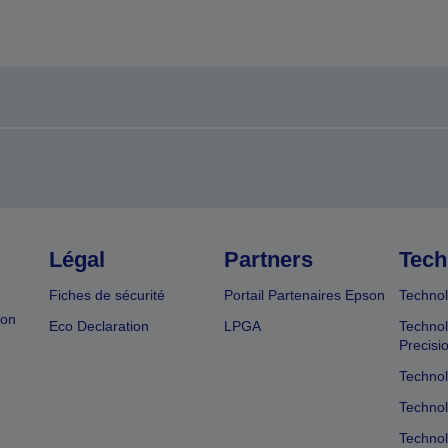
Légal
Partners
Tech
Fiches de sécurité
Portail Partenaires Epson
Technol
ion
Eco Declaration
LPGA
Technol
Precisi
Technol
Technol
Technol