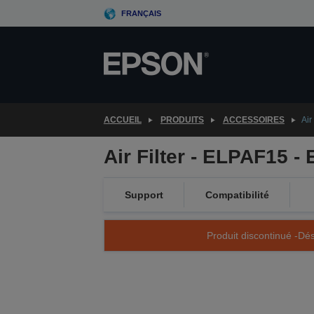
Skip
FRANÇAIS
to
main
content
ACCUEIL
PRODUITS
ACCESSOIRES
Air
Air Filter - ELPAF15 
Support
Compatibilité
Produit discontinué -Dés