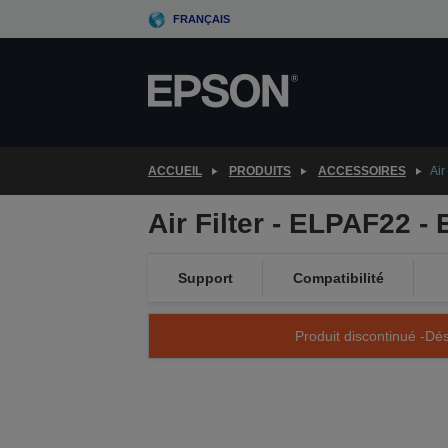
Skip
FRANÇAIS
to
main
content
ACCUEIL
PRODUITS
ACCESSOIRES
Air
Air Filter - ELPAF22 -
Support
Compatibilité
Produit discontinué -Dés