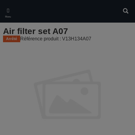
Skip
to
Rech
main
Menu
content
Air filter set A07
Référence produit : V13H134A07
Arrêté