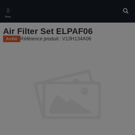
Skip
to
Rech
main
Menu
content
Air Filter Set ELPAF06
Référence produit : V13H134A06
Arrêté