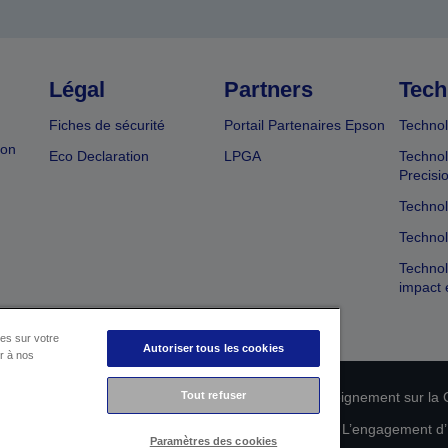
Légal
Partners
Tech
Fiches de sécurité
Portail Partenaires Epson
Technol
ion
Eco Declaration
LPGA
Technol
Precisi
Technol
Technol
Technol
impact 
es sur votre
Autoriser tous les cookies
er à nos
n de conformité des produits
Déclaration de Renseignement sur la C
Tout refuser
 de vos données
Informations sur les cookies
L’engagement d’E
Paramètres des cookies