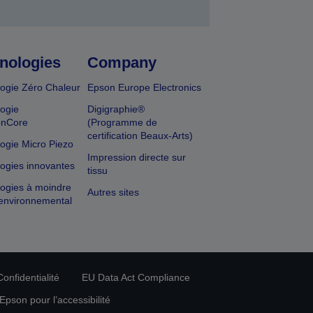
nologies
Company
ogie Zéro Chaleur
Epson Europe Electronics
ogie
Digigraphie®
onCore
(Programme de
certification Beaux-Arts)
ogie Micro Piezo
Impression directe sur
ogies innovantes
tissu
ogies à moindre
Autres sites
environnemental
onfidentialité
EU Data Act Compliance
pson pour l’accessibilité