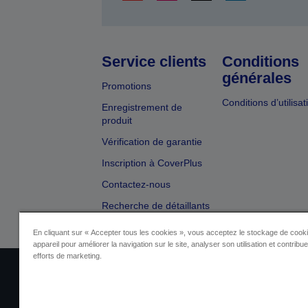
Service clients
Conditions
générales
Promotions
Conditions d’utilisat
Enregistrement de
produit
Vérification de garantie
Inscription à CoverPlus
Contactez-nous
Recherche de détaillants
En cliquant sur « Accepter tous les cookies », vous acceptez le stockage de cooki
appareil pour améliorer la navigation sur le site, analyser son utilisation et contribu
efforts de marketing.
Identification du fournisseur
Identificatio
Contactez-nous au sujet