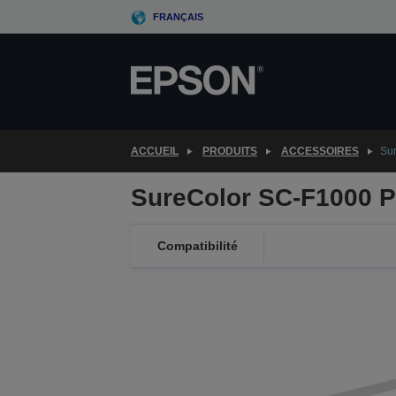
Skip
FRANÇAIS
to
main
content
ACCUEIL
PRODUITS
ACCESSOIRES
Sur
SureColor SC-F1000 Pl
Compatibilité