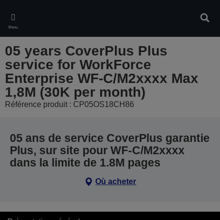
Skip
to
Rech
main
Menu
content
05 years CoverPlus Plus
service for WorkForce
Enterprise WF-C/M2xxxx Max
1,8M (30K per month)
Référence produit : CP05OS18CH86
05 ans de service CoverPlus garantie
Plus, sur site pour WF-C/M2xxxx
dans la limite de 1.8M pages
Où acheter