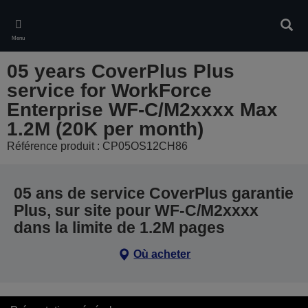
Skip
to
Rech
main
Menu
content
05 years CoverPlus Plus
service for WorkForce
Enterprise WF-C/M2xxxx Max
1.2M (20K per month)
Référence produit : CP05OS12CH86
05 ans de service CoverPlus garantie
Plus, sur site pour WF-C/M2xxxx
dans la limite de 1.2M pages
Où acheter