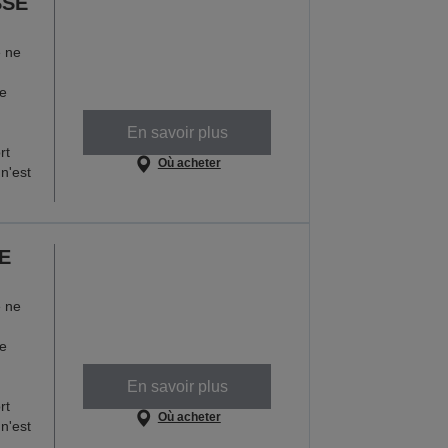
SSE
e ne
ne
En savoir plus
rt
Où acheter
n'est
SE
e ne
ne
En savoir plus
rt
Où acheter
n'est