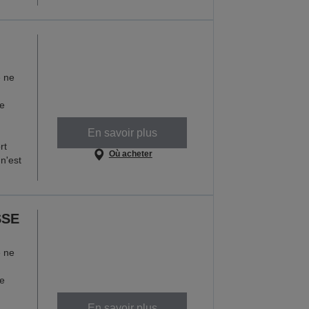
e ne
ne
En savoir plus
rt
Où acheter
n'est
SSE
e ne
ne
En savoir plus