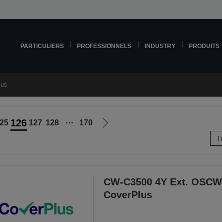
PARTICULIERS
PROFESSIONNELS
INDUSTRY
PRODUITS
lus
126
25
127
128
⋯
170
Aller
T
à
la
page
suivante
CW-C3500 4Y Ext. OSCW
CoverPlus