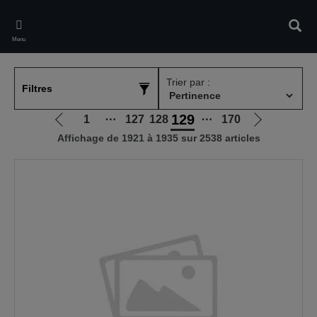
Skip
to
Rech
main
Menu
content
Trier par :
Filtres
129
1
⋯
127
128
⋯
170
Aller
Aller
Affichage de 1921 à 1935 sur 2538 articles
à
à
la
la
page
page
précédente
suivante