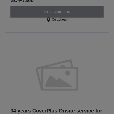
SC-P7300
En savoir plus
Où acheter
04 years CoverPlus Onsite service for