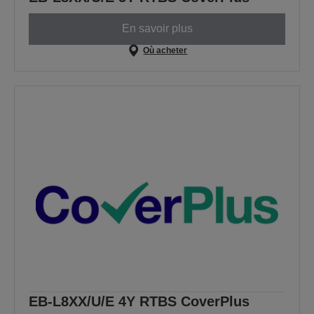
En savoir plus
Où acheter
EB-L8XX/U/E 4Y RTBS CoverPlus