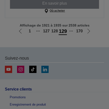
En savoir plus
Où acheter
Affichage de 1921 à 1935 sur 2538 articles
129
1
⋯
127
128
⋯
170
Aller
Aller
à
à
la
la
page
page
précédente
suivante
Suivez-nous
Service clients
Promotions
Enregistrement de produit