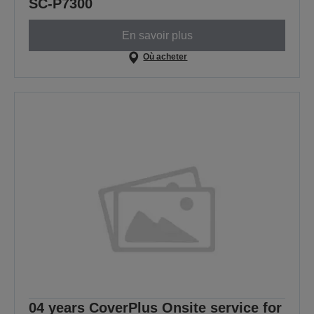
SC-P7300
En savoir plus
Où acheter
04 years CoverPlus Onsite service for