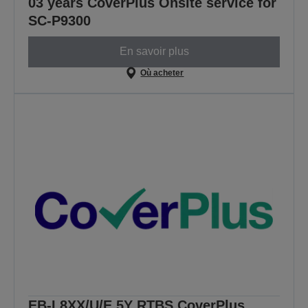
03 years CoverPlus Onsite service for
SC-P9300
En savoir plus
Où acheter
EB-L8XX/U/E 5Y RTBS CoverPlus