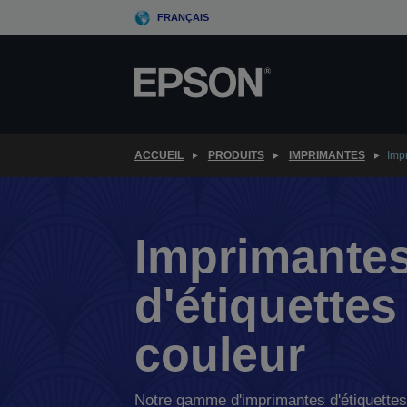
Skip
FRANÇAIS
to
main
content
ACCUEIL
PRODUITS
IMPRIMANTES
Impr
Imprimante
d'étiquettes
couleur
Notre gamme d'imprimantes d'étiquettes