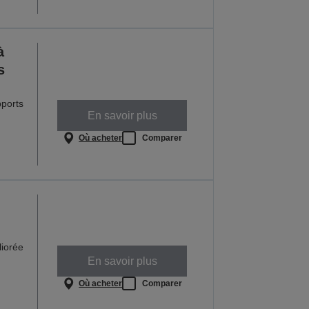
à
s
pports
En savoir plus
Où acheter
Comparer
iorée
En savoir plus
Où acheter
Comparer