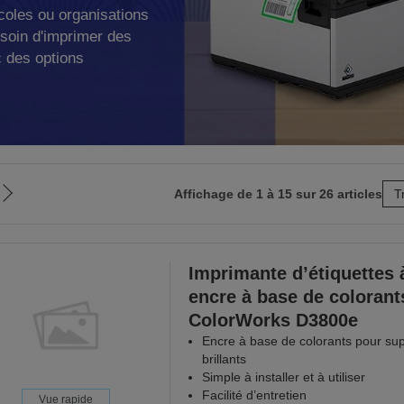
coles ou organisations
soin d'imprimer des
c des options
Affichage de 1 à 15 sur 26 articles
T
Aller
à
la
page
Imprimante d’étiquettes 
suivante
encre à base de colorant
ColorWorks D3800e
Encre à base de colorants pour su
brillants
Simple à installer et à utiliser
Facilité d’entretien
Vue rapide