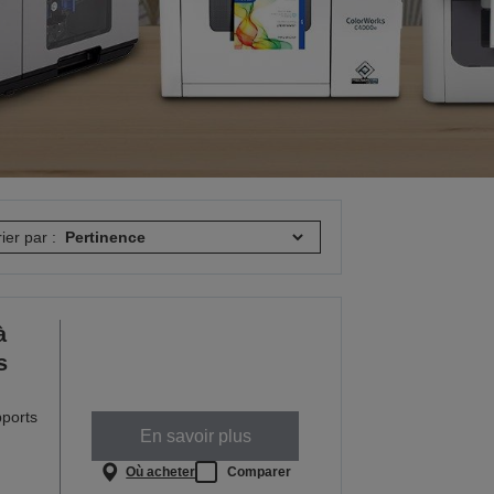
rier par :
à
s
pports
En savoir plus
Où acheter
Comparer