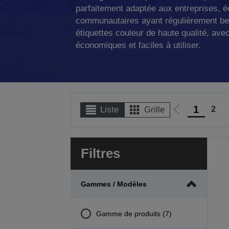
parfaitement adaptée aux entreprises, é
communautaires ayant régulièrement be
étiquettes couleur de haute qualité, ave
économiques et faciles à utiliser.
1
2
Liste
Grille
Aller
à
la
Filtres
page
précédente
Gammes / Modèles
Gamme de produits (7)