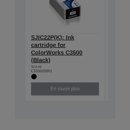
SJIC22P(K): Ink
SJIC22
cartridge for
cartrid
ColorWorks C3500
Color
(Black)
(Cyan)
32,6 ml
32,5 ml
C33S020601
C33S0206
En savoir plus