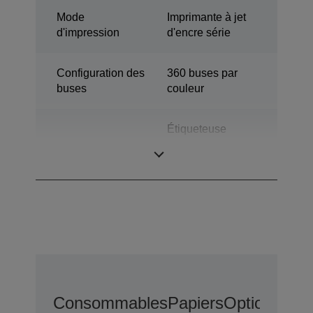
Mode
Imprimante à jet
d'impression
d'encre série
Configuration des
360 buses par
buses
couleur
Étiqueteuse
Catégorie
couleur de
bureau
Consommables
Papiers
Options D’e