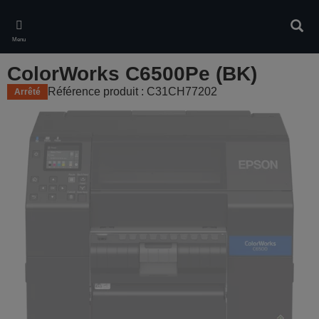
Skip
to
Rech
main
Menu
content
ColorWorks C6500Pe (BK)
Référence produit : C31CH77202
Arrêté