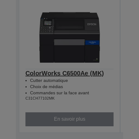
ColorWorks C6500Ae (MK)
Col
Cutter automatique
Pee
Choix de médias
Cho
Commandes sur la face avant
Com
C31CH77102MK
C31CH
En savoir plus