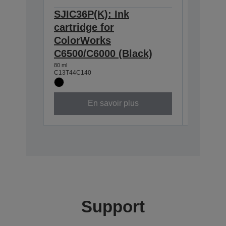
SJIC36P(K): Ink
SJIC36
cartridge for
cartrid
ColorWorks
Color
C6500/C6000 (Black)
C6500/
80 ml
80 ml
C13T44C140
C13T44C2
En savoir plus
Support