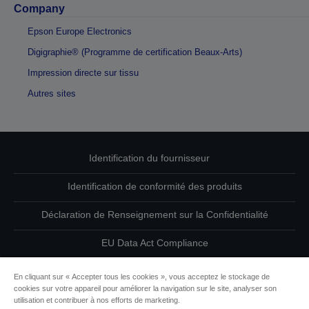
Company
Epson Europe Electronics
Digigraphie® (Programme de certification Beaux-Arts)
Impression directe sur tissu
Autres sites
Identification du fournisseur
Identification de conformité des produits
Déclaration de Renseignement sur la Confidentialité
EU Data Act Compliance
Contactez-nous au sujet de vos données
En cliquant sur « Accepter tous les cookies », vous acceptez le stockage de
cookies sur votre appareil pour améliorer la navigation sur le site, analyser son
Informations sur les cookies
utilisation et contribuer à nos efforts de marketing.