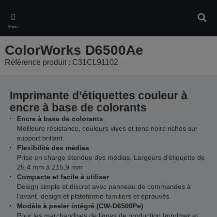
Skip
to
Rech
main
Menu
content
ColorWorks D6500Ae
Référence produit : C31CL91102
Imprimante d’étiquettes couleur à
encre à base de colorants
Encre à base de colorants
Meilleure résistance, couleurs vives et tons noirs riches sur
support brillant
Flexibilité des médias
Prise en charge étendue des médias. Largeurs d’étiquette de
25,4 mm à 215,9 mm
Compacte et facile à utiliser
Design simple et discret avec panneau de commandes à
l’avant, design et plateforme familiers et éprouvés
Modèle à peeler intégré (CW-D6500Pe)
Pour les marchandises de lignes de production Imprimer et