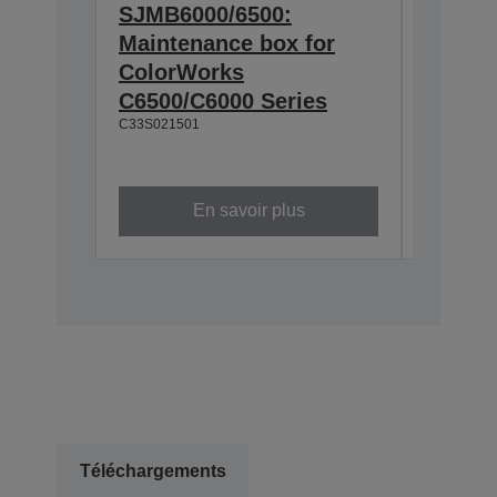
SJMB6000/6500:
SJIC55
Maintenance box for
cartrid
ColorWorks
Color
C6500/C6000 Series
D6500/
C33S021501
80 ml
C13T58C1
En savoir plus
Téléchargements