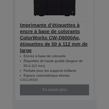
Imprimante d’étiquettes à
Impr
encre à base de colorants
encr
ColorWorks CW-D6000Ae,
Col
étiquettes de 50 à 112 mm de
étiq
large
larg
Encres à base de colorants
Enc
Étiquettes de haute qualité (largeur de
Étiq
50 à 112 mm)
50 
Parfaite pour les supports brillants
Parf
Espace colorimétrique étendu
Esp
C31CL90102
C31CL
En savoir plus