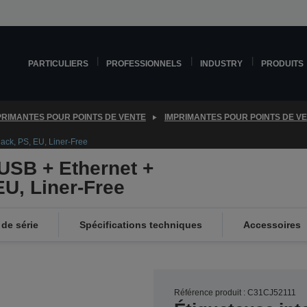
PARTICULIERS
PROFESSIONNELS
INDUSTRY
PRODUITS
PRIMANTES POUR POINTS DE VENTE
IMPRIMANTES POUR POINTS DE V
ack, PS, EU, Liner-Free
USB + Ethernet +
EU, Liner-Free
de série
Spécifications techniques
Accessoires
Référence produit : C31CJ52111