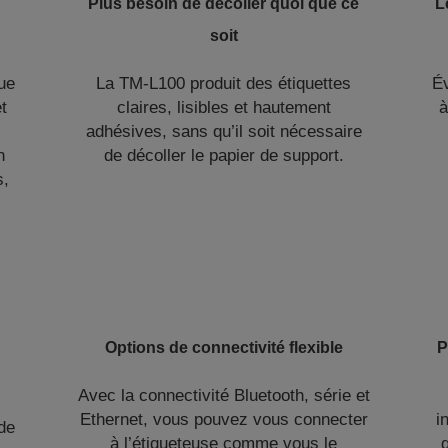
Plus besoin de décoller quoi que ce
L
soit
ue
La TM-L100 produit des étiquettes
Év
t
claires, lisibles et hautement
à
adhésives, sans qu’il soit nécessaire
n
de décoller le papier de support.
s,
Options de connectivité flexible
P
Avec la connectivité Bluetooth, série et
Ethernet, vous pouvez vous connecter
i
de
à l’étiqueteuse comme vous le