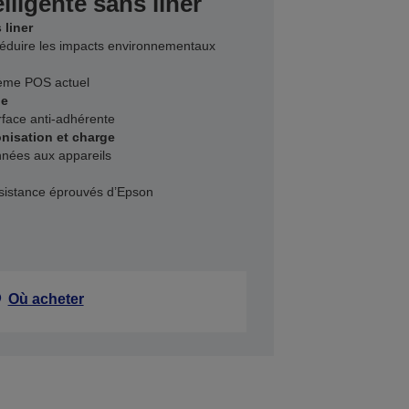
lligente sans liner
 liner
 réduire les impacts environnementaux
tème POS actuel
ne
rface anti-adhérente
nisation et charge
nnées aux appareils
assistance éprouvés d’Epson
Où acheter