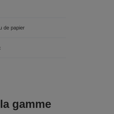
u de papier
c
e la gamme