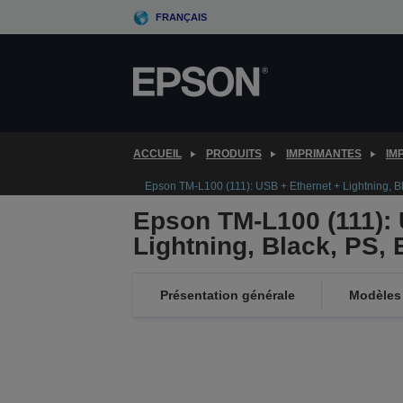
Skip
FRANÇAIS
to
main
content
ACCUEIL
PRODUITS
IMPRIMANTES
IM
Epson TM-L100 (111): USB + Ethernet + Lightning, Bl
Epson TM-L100 (111): 
Lightning, Black, PS, 
Présentation générale
Modèles 