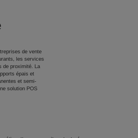
e
treprises de vente
urants, les services
s de proximité. La
ports épais et
anentes et semi-
une solution POS