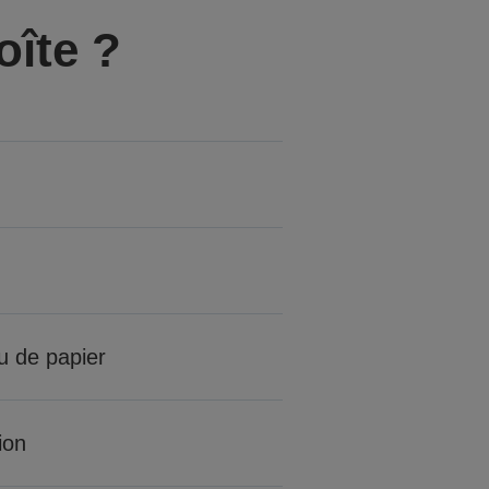
oîte ?
u de papier
tion