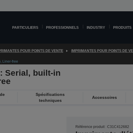
PARTICULIERS
PROFESSIONNELS
INDUSTRY
PRODUITS
PRIMANTES POUR POINTS DE VENTE
IMPRIMANTES POUR POINTS DE V
, Liner-free
Serial, built-in
ree
 de
Spécifications
Accessoires
techniques
Référence produit : C31C412682