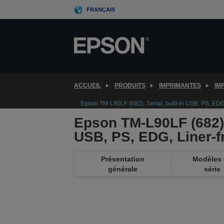
Skip
FRANÇAIS
to
main
content
ACCUEIL
PRODUITS
IMPRIMANTES
IM
Epson TM-L90LF (682): Serial, built-in USB, PS, EDG
Epson TM-L90LF (682): 
USB, PS, EDG, Liner-f
Présentation
Modèles
générale
série