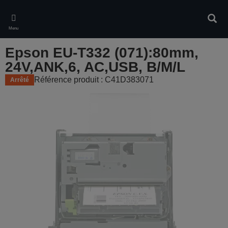
Skip
to
Rech
main
Menu
content
Epson EU-T332 (071):80mm,
24V,ANK,6, AC,USB, B/M/L
Référence produit : C41D383071
Arrêté