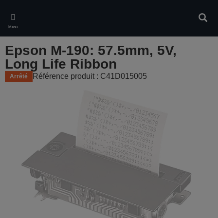
Skip
to
Rech
main
Menu
content
Epson M-190: 57.5mm, 5V,
Long Life Ribbon
Référence produit : C41D015005
Arrêté