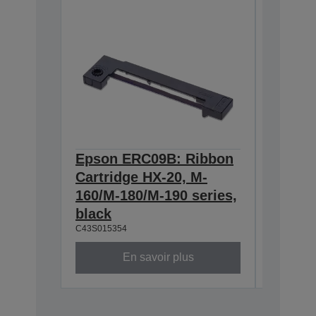
Epson ERC09B: Ribbon
Epson
Cartridge HX-20, M-
Cartri
160/M-180/M-190 series,
series,
C43S0153
black
C43S015354
En savoir plus