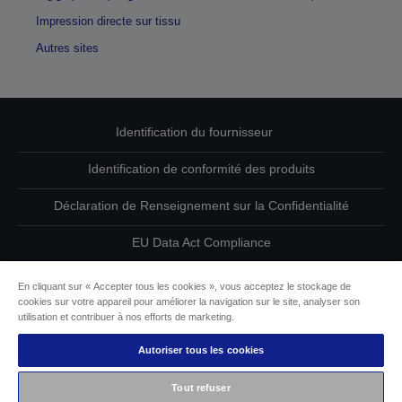
Impression directe sur tissu
Autres sites
Identification du fournisseur
Identification de conformité des produits
Déclaration de Renseignement sur la Confidentialité
EU Data Act Compliance
Contactez-nous au sujet de vos données
En cliquant sur « Accepter tous les cookies », vous acceptez le stockage de
cookies sur votre appareil pour améliorer la navigation sur le site, analyser son
Informations sur les cookies
utilisation et contribuer à nos efforts de marketing.
Autoriser tous les cookies
L’engagement d’Epson pour l’accessibilité
Tout refuser