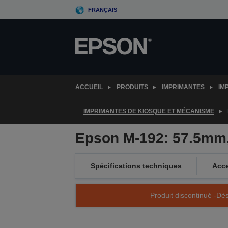
Skip
FRANÇAIS
to
main
content
ACCUEIL
PRODUITS
IMPRIMANTES
IM
IMPRIMANTES DE KIOSQUE ET MÉCANISME
Epson M-192: 57.5mm,
Spécifications techniques
Acce
Produit discontinué -Dés