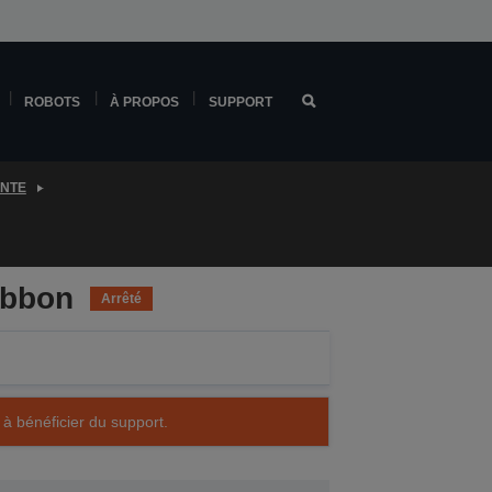
ROBOTS
À PROPOS
SUPPORT
ENTE
ibbon
Arrêté
 à bénéficier du support.