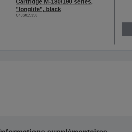
Cartridge M-180/190 series,
"longlife", black
C43S015358