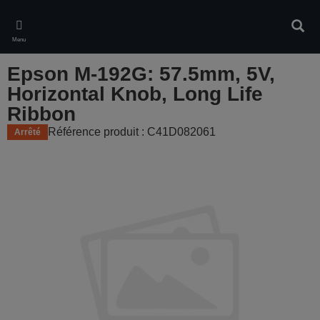
Skip
to
Rech
main
Menu
content
Epson M-192G: 57.5mm, 5V,
Horizontal Knob, Long Life
Ribbon
Référence produit : C41D082061
Arrêté