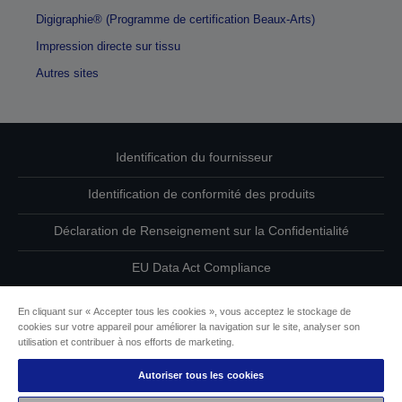
Digigraphie® (Programme de certification Beaux-Arts)
Impression directe sur tissu
Autres sites
Identification du fournisseur
Identification de conformité des produits
Déclaration de Renseignement sur la Confidentialité
EU Data Act Compliance
Contactez-nous au sujet de vos données
En cliquant sur « Accepter tous les cookies », vous acceptez le stockage de
cookies sur votre appareil pour améliorer la navigation sur le site, analyser son
Informations sur les cookies
utilisation et contribuer à nos efforts de marketing.
Autoriser tous les cookies
L’engagement d’Epson pour l’accessibilité