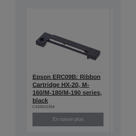
Epson ERC09B: Ribbon
Epson
Cartridge HX-20, M-
Cartri
160/M-180/M-190 series,
series,
C43S0153
black
C43S015354
En savoir plus