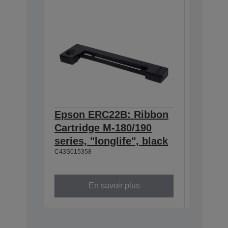
Epson ERC22B: Ribbon
Epson
Cartridge M-180/190
Cartri
series, "longlife", black
160/M-
C43S015358
black
C43S0153
En savoir plus