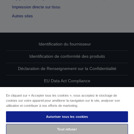
Impression directe sur tissu
Autres sites
Identification du fournisseur
Identification de conformité des produits
Déclaration de Renseignement sur la Confidentialité
EU Data Act Compliance
Contactez-nous au sujet de vos données
En cliquant sur « Accepter tous les cookies », vous acceptez le stockage de
cookies sur votre appareil pour améliorer la navigation sur le site, analyser son
Informations sur les cookies
utilisation et contribuer à nos efforts de marketing.
Autoriser tous les cookies
L’engagement d’Epson pour l’accessibilité
Tout refuser