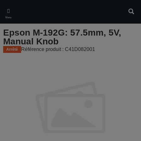
Skip
to
Rech
main
Menu
content
Epson M-192G: 57.5mm, 5V,
Manual Knob
Référence produit : C41D082001
Arrêté