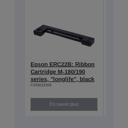
Epson ERC22B: Ribbon
Epson
Cartridge M-180/190
Cartri
series, "longlife", black
160/M-
C43S015358
black
C43S0153
En savoir plus