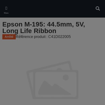
Skip
to
Rech
main
Menu
content
Epson M-195: 44.5mm, 5V,
Long Life Ribbon
Référence produit : C41D022005
Arrêté