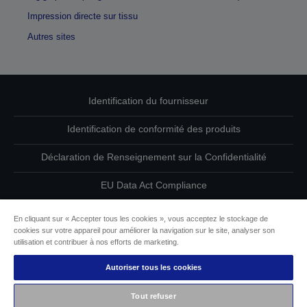
Impression directe sur tissu
Autres sites
Identification du fournisseur
Identification de conformité des produits
Déclaration de Renseignement sur la Confidentialité
EU Data Act Compliance
Contactez-nous au sujet de vos données
En cliquant sur « Accepter tous les cookies », vous acceptez le stockage de
cookies sur votre appareil pour améliorer la navigation sur le site, analyser son
Informations sur les cookies
utilisation et contribuer à nos efforts de marketing.
Autoriser tous les cookies
L’engagement d’Epson pour l’accessibilité
Tout refuser