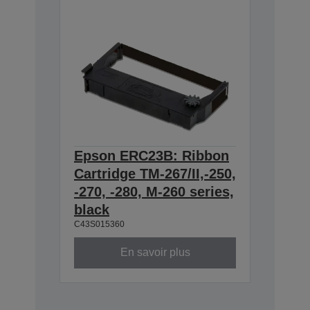
Epson ERC23B: Ribbon
Cartridge TM-267/II,-250,
-270, -280, M-260 series,
black
C43S015360
En savoir plus