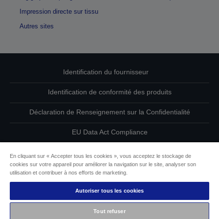
Impression directe sur tissu
Autres sites
Identification du fournisseur
Identification de conformité des produits
Déclaration de Renseignement sur la Confidentialité
EU Data Act Compliance
Contactez-nous au sujet de vos données
En cliquant sur « Accepter tous les cookies », vous acceptez le stockage de
cookies sur votre appareil pour améliorer la navigation sur le site, analyser son
Informations sur les cookies
utilisation et contribuer à nos efforts de marketing.
Autoriser tous les cookies
L’engagement d’Epson pour l’accessibilité
Tout refuser