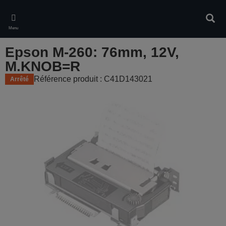
Skip
to
Rech
main
Menu
content
Epson M-260: 76mm, 12V,
M.KNOB=R
Référence produit : C41D143021
Arrêté