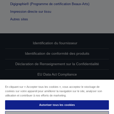
Digigraphie® (Programme de certification Beaux-Arts)
Impression directe sur tissu
Autres sites
Identification du fournisseur
Identification de conformité des produits
Déclaration de Renseignement sur la Confidentialité
EU Data Act Compliance
Contactez-nous au sujet de vos données
En cliquant sur « Accepter tous les cookies », vous acceptez le stockage de
cookies sur votre appareil pour améliorer la navigation sur le site, analyser son
Informations sur les cookies
utilisation et contribuer à nos efforts de marketing.
Autoriser tous les cookies
L’engagement d’Epson pour l’accessibilité