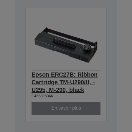
Epson ERC27B: Ribbon
Cartridge TM-U290/II, -
U295, M-290, black
C43S015366
En savoir plus