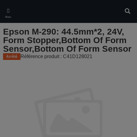
Skip
to
Rech
main
Menu
content
Epson M-290: 44.5mm*2, 24V,
Form Stopper,Bottom Of Form
Sensor,Bottom Of Form Sensor
Référence produit : C41D128021
Arrêté