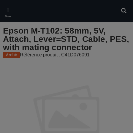
Skip
to
Rech
main
Menu
content
Epson M-T102: 58mm, 5V,
Attach, Lever=STD, Cable, PES,
with mating connector
Référence produit : C41D076091
Arrêté