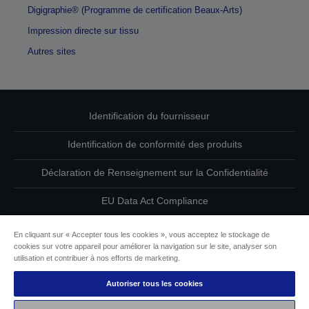
Digigraphie® (Programme de certification Beaux-Arts)
Impression directe sur tissu
Autres sites
Identification du fournisseur
Identification de conformité des produits
Déclaration de Renseignement sur la Confidentialité
EU Data Act Compliance
Contactez-nous au sujet de vos données
En cliquant sur « Accepter tous les cookies », vous acceptez le stockage de
cookies sur votre appareil pour améliorer la navigation sur le site, analyser son
Informations sur les cookies
utilisation et contribuer à nos efforts de marketing.
Autoriser tous les cookies
L’engagement d’Epson pour l’accessibilité