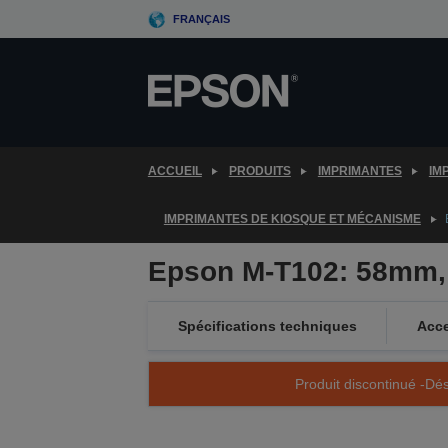
Skip
FRANÇAIS
to
main
content
ACCUEIL
PRODUITS
IMPRIMANTES
IM
IMPRIMANTES DE KIOSQUE ET MÉCANISME
Epson M-T102: 58mm, 
Spécifications techniques
Acce
Produit discontinué -Dés