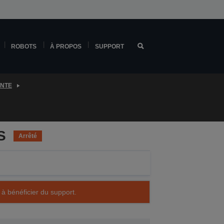
ROBOTS
À PROPOS
SUPPORT
ENTE
S
Arrêté
 à bénéficier du support.