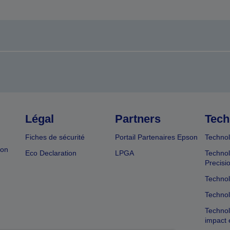
Légal
Partners
Tech
Fiches de sécurité
Portail Partenaires Epson
Technol
ion
Eco Declaration
LPGA
Technol
Precisi
Technol
Technol
Technol
impact 