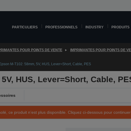
PARTICULIERS
PROFESSIONNELS
INDUSTRY
PRODUITS
PRIMANTES POUR POINTS DE VENTE
IMPRIMANTES POUR POINTS DE V
Epson M-T102: 58mm, 5V, HUS, Lever=Short, Cable, PES
5V, HUS, Lever=Short, Cable, PE
ssoires
olé, ce produit n’est plus disponible. Cliquez ci-dessous pour continuer