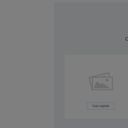
C
Vue rapide