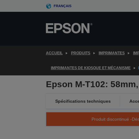
Skip
FRANÇAIS
to
main
content
ACCUEIL
PRODUITS
IMPRIMANTES
IM
IMPRIMANTES DE KIOSQUE ET MÉCANISME
Epson M-T102: 58mm,
Spécifications techniques
Acce
Produit discontinué -Dés