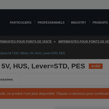
PARTICULIERS
PROFESSIONNELS
INDUSTRY
PRODUITS
PRIMANTES POUR POINTS DE VENTE
IMPRIMANTES POUR POINTS DE V
Epson M-T102: 58mm, 5V, HUS, Lever=STD, PES
 5V, HUS, Lever=STD, PES
Arrêté
ssoires
olé, ce produit n’est plus disponible. Cliquez ci-dessous pour continuer