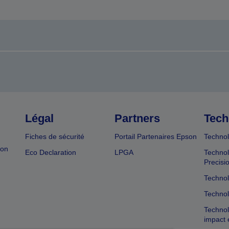
Légal
Partners
Tech
Fiches de sécurité
Portail Partenaires Epson
Technol
ion
Eco Declaration
LPGA
Technol
Precisi
Technol
Technol
Technol
impact 