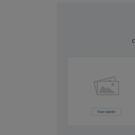
C
Vue rapide