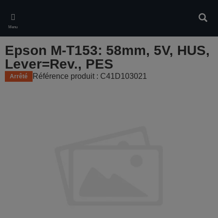
Skip
to
Rech
main
Menu
content
Epson M-T153: 58mm, 5V, HUS,
Lever=Rev., PES
Référence produit : C41D103021
Arrêté