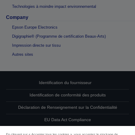
Technologies à moindre impact environnemental
Company
Epson Europe Electronics
Digigraphie® (Programme de certification Beaux-Arts)
Impression directe sur tissu
Autres sites
Identification du fournisseur
Identification de conformité des produits
Déclaration de Renseignement sur la Confidentialité
EU Data Act Compliance
Contactez-nous au sujet de vos données
En cliquant sur « Accepter tous les cookies », vous acceptez le stockage de