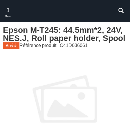
Skip
to
Rech
main
Menu
content
Epson M-T245: 44.5mm*2, 24V,
NES.J, Roll paper holder, Spool
Référence produit : C41D036061
Arrêté