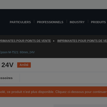
PARTICULIERS
PROFESSIONNELS
INDUSTRY
PRODUITS
PRIMANTES POUR POINTS DE VENTE
IMPRIMANTES POUR POINTS DE V
Epson M-T521: 60mm, 24V
 24V
Arrêté
ssoires
olé, ce produit n’est plus disponible. Cliquez ci-dessous pour continuer