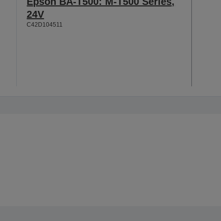
Epson BA-T500: M-T500 Series,
24V
C42D104511