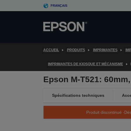
Skip
FRANÇAIS
to
main
content
ACCUEIL
PRODUITS
IMPRIMANTES
IM
IMPRIMANTES DE KIOSQUE ET MÉCANISME
Epson M-T521: 60mm,
Spécifications techniques
Acce
Produit discontinué -Dés