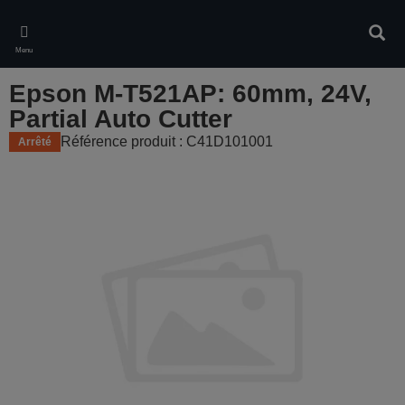
Skip
to
Rech
main
Menu
content
Epson M-T521AP: 60mm, 24V,
Partial Auto Cutter
Référence produit : C41D101001
Arrêté