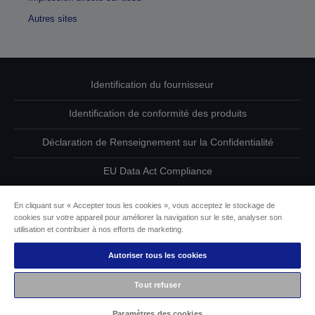
Autres sites
Identification du fournisseur
Identification de conformité des produits
Déclaration de Renseignement sur la Confidentialité
EU Data Act Compliance
Contactez-nous au sujet de vos données
En cliquant sur « Accepter tous les cookies », vous acceptez le stockage de
cookies sur votre appareil pour améliorer la navigation sur le site, analyser son
Informations sur les cookies
utilisation et contribuer à nos efforts de marketing.
Autoriser tous les cookies
L’engagement d’Epson pour l’accessibilité
Tout refuser
Copyright © 2026 Seiko Epson
Paramètres des cookies