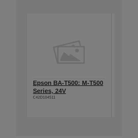
Epson BA-T500: M-T500
Epson
Series, 24V
Cable 
C42D104511
T500, 
C42D1180