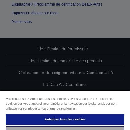
Digigraphie® (Programme de certification Beaux-Arts)
Impression directe sur tissu
Autres sites
Identification du fournisseur
Identification de conformité des produits
Déclaration de Renseignement sur la Confidentialité
EU Data Act Compliance
Contactez-nous au sujet de vos données
En cliquant sur « Accepter tous les cookies », vous acceptez le stockage de
cookies sur votre appareil pour améliorer la navigation sur le site, analyser son
Informations sur les cookies
utilisation et contribuer à nos efforts de marketing.
Autoriser tous les cookies
L’engagement d’Epson pour l’accessibilité