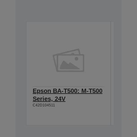
Epson BA-T500: M-T500
Epson
Series, 24V
Cable 
C42D104511
T500, 
C42D1180