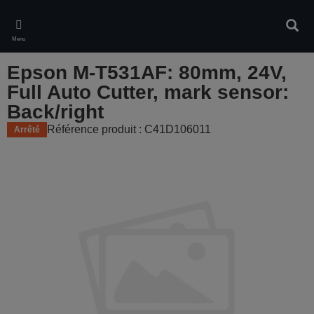
Skip
to
Rech
main
Menu
content
Epson M-T531AF: 80mm, 24V,
Full Auto Cutter, mark sensor:
Back/right
Référence produit : C41D106011
Arrêté