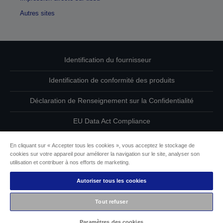
Autres sites
Identification du fournisseur
Identification de conformité des produits
Déclaration de Renseignement sur la Confidentialité
EU Data Act Compliance
Contactez-nous au sujet de vos données
En cliquant sur « Accepter tous les cookies », vous acceptez le stockage de
cookies sur votre appareil pour améliorer la navigation sur le site, analyser son
Informations sur les cookies
utilisation et contribuer à nos efforts de marketing.
Autoriser tous les cookies
L’engagement d’Epson pour l’accessibilité
Tout refuser
Copyright © 2026 Seiko Epson
Paramètres des cookies