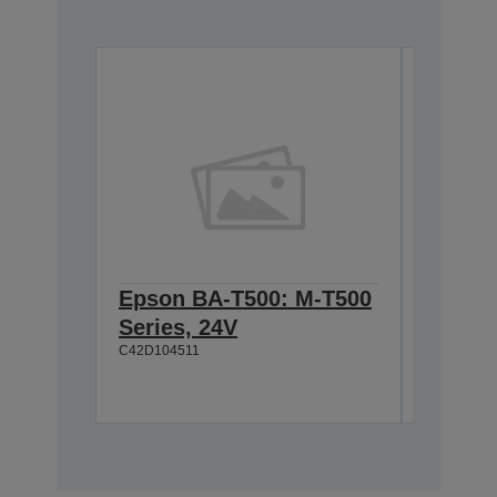
Epson BA-T500: M-T500
Epson
Series, 24V
Cable 
C42D104511
T500, 
C42D1180