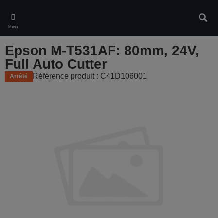
Skip
to
Rech
main
Menu
content
Epson M-T531AF: 80mm, 24V,
Full Auto Cutter
Référence produit : C41D106001
Arrêté