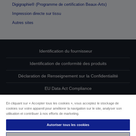
Digigraphie® (Programme de certification Beaux-Arts)
Impression directe sur tissu
Autres sites
Identification du fournisseur
Identification de conformité des produits
Déclaration de Renseignement sur la Confidentialité
EU Data Act Compliance
Contactez-nous au sujet de vos données
En cliquant sur « Accepter tous les cookies », vous acceptez le stockage de
cookies sur votre appareil pour améliorer la navigation sur le site, analyser son
Informations sur les cookies
utilisation et contribuer à nos efforts de marketing.
Autoriser tous les cookies
L’engagement d’Epson pour l’accessibilité