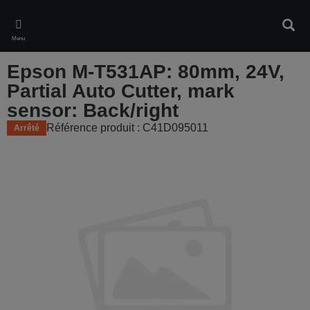
Skip
to
Rech
main
Menu
content
Epson M-T531AP: 80mm, 24V,
Partial Auto Cutter, mark
sensor: Back/right
Référence produit : C41D095011
Arrêté