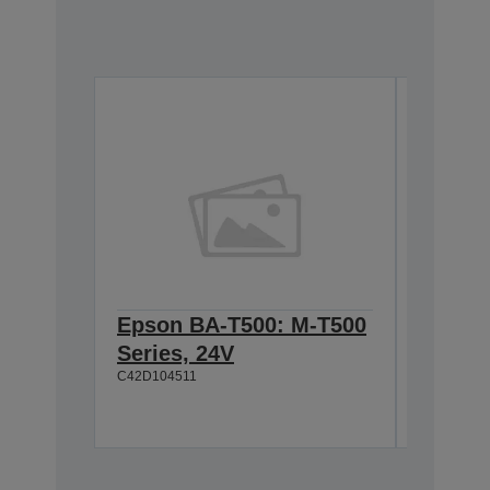
Epson BA-T500: M-T500
Epson
Series, 24V
Cable 
C42D104511
T500, 
C42D1180