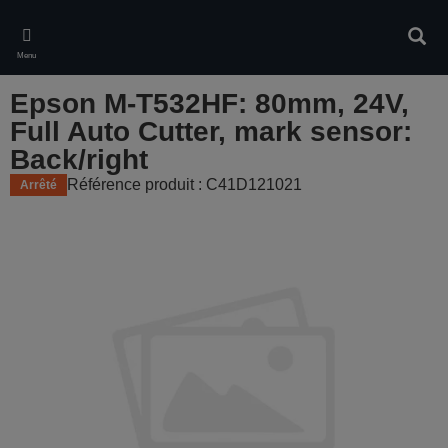
Skip
to
Rech
main
Menu
content
Epson M-T532HF: 80mm, 24V,
Full Auto Cutter, mark sensor:
Back/right
Référence produit : C41D121021
Arrêté