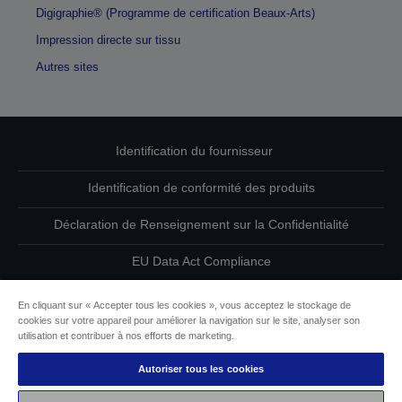
Digigraphie® (Programme de certification Beaux-Arts)
Impression directe sur tissu
Autres sites
Identification du fournisseur
Identification de conformité des produits
Déclaration de Renseignement sur la Confidentialité
EU Data Act Compliance
Contactez-nous au sujet de vos données
En cliquant sur « Accepter tous les cookies », vous acceptez le stockage de
cookies sur votre appareil pour améliorer la navigation sur le site, analyser son
Informations sur les cookies
utilisation et contribuer à nos efforts de marketing.
Autoriser tous les cookies
L’engagement d’Epson pour l’accessibilité