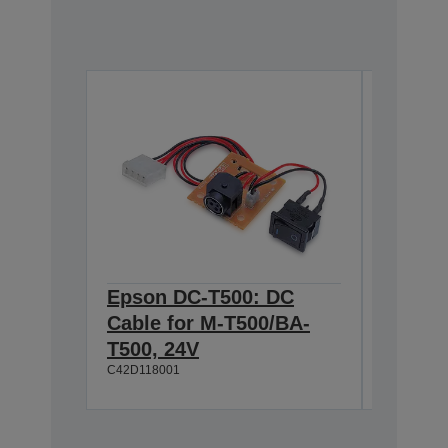
Epson DC-T500: DC
Epson
Cable for M-T500/BA-
Series
C42D1045
T500, 24V
C42D118001