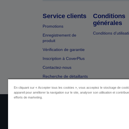
Service clients
Conditions
générales
Promotions
Conditions d’utilisat
Enregistrement de
produit
Vérification de garantie
Inscription à CoverPlus
Contactez-nous
Recherche de détaillants
En cliquant sur « Accepter tous les cookies », vous acceptez le stockage de cooki
appareil pour améliorer la navigation sur le site, analyser son utilisation et contribu
efforts de marketing.
Identification du fournisseur
Identificatio
Contactez-nous au sujet