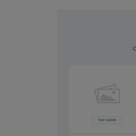
C
Vue rapide