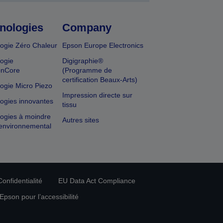
nologies
Company
ogie Zéro Chaleur
Epson Europe Electronics
ogie
Digigraphie®
onCore
(Programme de
certification Beaux-Arts)
ogie Micro Piezo
Impression directe sur
ogies innovantes
tissu
ogies à moindre
Autres sites
environnemental
onfidentialité
EU Data Act Compliance
pson pour l’accessibilité