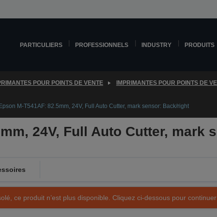
PARTICULIERS
PROFESSIONNELS
INDUSTRY
PRODUITS
PRIMANTES POUR POINTS DE VENTE
IMPRIMANTES POUR POINTS DE V
Epson M-T541AF: 82.5mm, 24V, Full Auto Cutter, mark sensor: Back/right
m, 24V, Full Auto Cutter, mark s
ssoires
olé, ce produit n’est plus disponible. Cliquez ci-dessous pour continuer