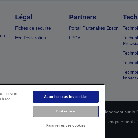
Légal
Partners
Tech
Fiches de sécurité
Portail Partenaires Epson
Technol
ion
Eco Declaration
LPGA
Technol
Precisi
Technol
Technol
Technol
impact 
es sur votre
Autoriser tous les cookies
er à nos
Tout refuser
n de conformité des produits
Déclaration de Renseignement sur la C
 de vos données
Informations sur les cookies
L’engagement d’E
Paramètres des cookies
Copyright © 2026 Seiko Epson