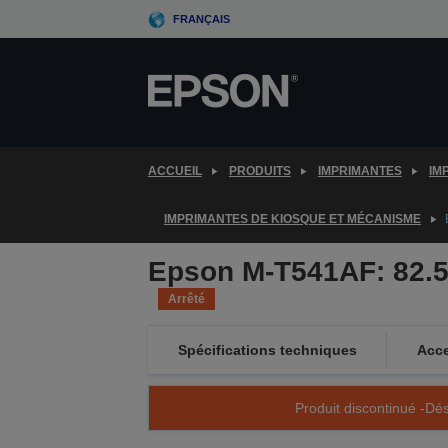
Skip
FRANÇAIS
to
main
content
ACCUEIL
PRODUITS
IMPRIMANTES
IM
IMPRIMANTES DE KIOSQUE ET MÉCANISME
Epson M-T541AF: 82.5m
Arrêté
Spécifications techniques
Acce
Produit discontinué -Dés