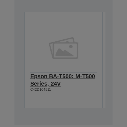
Epson BA-T500: M-T500
Epson
Series, 24V
Cable 
C42D104511
T500, 
C42D1180