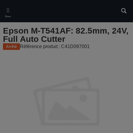
Skip
to
Rech
main
Menu
content
Epson M-T541AF: 82.5mm, 24V,
Full Auto Cutter
Référence produit : C41D097001
Arrêté