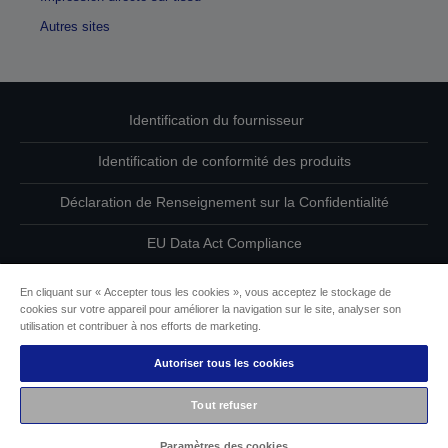
Autres sites
Identification du fournisseur
Identification de conformité des produits
Déclaration de Renseignement sur la Confidentialité
EU Data Act Compliance
Contactez-nous au sujet de vos données
En cliquant sur « Accepter tous les cookies », vous acceptez le stockage de
cookies sur votre appareil pour améliorer la navigation sur le site, analyser son
Informations sur les cookies
utilisation et contribuer à nos efforts de marketing.
Autoriser tous les cookies
L’engagement d’Epson pour l’accessibilité
Tout refuser
Copyright © 2026 Seiko Epson
Paramètres des cookies