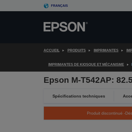
Skip
FRANÇAIS
to
main
content
ACCUEIL
PRODUITS
IMPRIMANTES
IM
IMPRIMANTES DE KIOSQUE ET MÉCANISME
Epson M-T542AP: 82.5m
Spécifications techniques
Acce
Produit discontinué -Dés