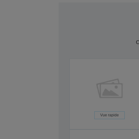
C
Vue rapide