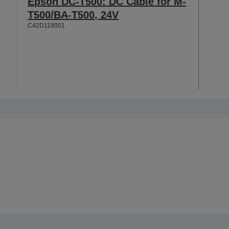
Epson DC-T500: DC Cable for M-
T500/BA-T500, 24V
C42D118001