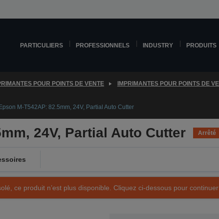
PARTICULIERS
PROFESSIONNELS
INDUSTRY
PRODUITS
PRIMANTES POUR POINTS DE VENTE
IMPRIMANTES POUR POINTS DE V
Epson M-T542AP: 82.5mm, 24V, Partial Auto Cutter
m, 24V, Partial Auto Cutter
Arrêté
ssoires
olé, ce produit n’est plus disponible. Cliquez ci-dessous pour continuer