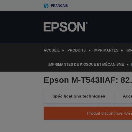
Skip
FRANÇAIS
to
main
content
ACCUEIL
PRODUITS
IMPRIMANTES
IM
IMPRIMANTES DE KIOSQUE ET MÉCANISME
Epson M-T543IIAF: 8
Spécifications techniques
Acce
Produit discontinué -Dés