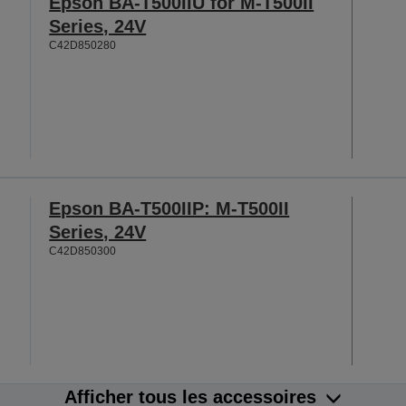
Epson BA-T500IIU for M-T500II
Series, 24V
C42D850280
Epson BA-T500IIP: M-T500II
Series, 24V
C42D850300
Afficher tous les accessoires