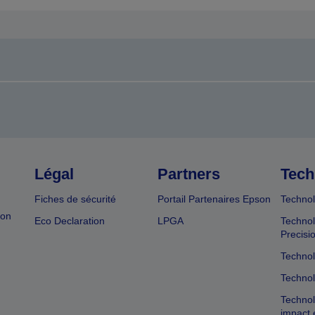
Légal
Partners
Tech
Fiches de sécurité
Portail Partenaires Epson
Technol
ion
Eco Declaration
LPGA
Technol
Precisi
Technol
Technol
Technol
impact 