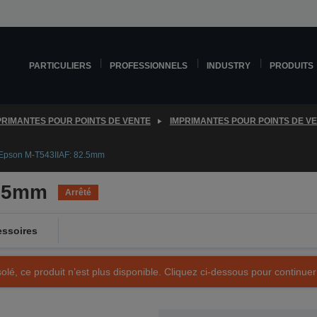
PARTICULIERS
PROFESSIONNELS
INDUSTRY
PRODUITS
PRIMANTES POUR POINTS DE VENTE
IMPRIMANTES POUR POINTS DE V
Epson M-T543IIAF: 82.5mm
2.5mm
Arrêté
ssoires
olé, ce produit n’est plus disponible. Cliquez ci-dessous pour continuer