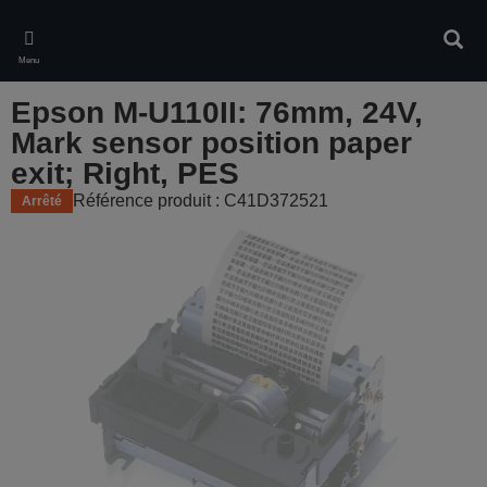
Skip
to
Rech
main
Menu
content
Epson M-U110II: 76mm, 24V,
Mark sensor position paper
exit; Right, PES
Référence produit : C41D372521
Arrêté