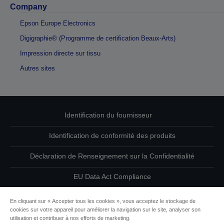
Company
Epson Europe Electronics
Digigraphie® (Programme de certification Beaux-Arts)
Impression directe sur tissu
Autres sites
Identification du fournisseur
Identification de conformité des produits
Déclaration de Renseignement sur la Confidentialité
EU Data Act Compliance
Contactez-nous au sujet de vos données
En cliquant sur « Accepter tous les cookies », vous acceptez le stockage de
cookies sur votre appareil pour améliorer la navigation sur le site, analyser son
Informations sur les cookies
utilisation et contribuer à nos efforts de marketing.