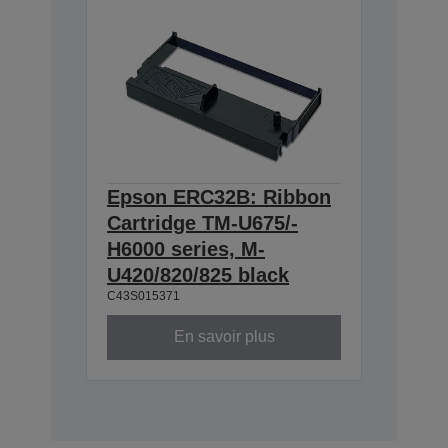
Epson ERC32B: Ribbon
Cartridge TM-U675/-
H6000 series, M-
U420/820/825 black
C43S015371
En savoir plus