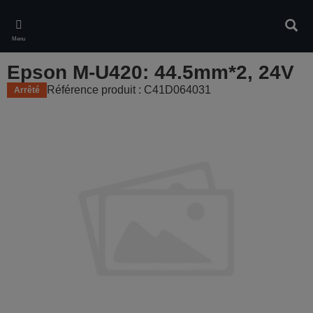
Skip
to
Rech
main
Menu
content
Epson M-U420: 44.5mm*2, 24V
Référence produit : C41D064031
Arrêté