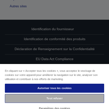
Autres sites
Identification du fournisseur
Identification de conformité des produits
Déclaration de Renseignement sur la Confidentialité
EU Data Act Compliance
Contactez-nous au sujet de vos données
En cliquant sur « Accepter tous les cookies », vous acceptez le stockage de
cookies sur votre appareil pour améliorer la navigation sur le site, analyser son
Informations sur les cookies
utilisation et contribuer à nos efforts de marketing.
Autoriser tous les cookies
L’engagement d’Epson pour l’accessibilité
Tout refuser
Copyright © 2026 Seiko Epson
Paramètres des cookies