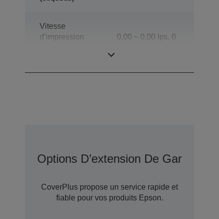
Vitesse
d’impression
0,00 ~ 0,00 lps, 0
(mode étiquettes
/ 0 cps
décollables)
Options D’extension De Garantie 
CoverPlus propose un service rapide et
fiable pour vos produits Epson.