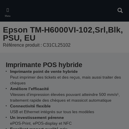
Skip
to
Rech
main
Menu
content
Epson TM-H6000VI-102,Srl,Blk,
PSU, EU
Référence produit : C31CL25102
Imprimante POS hybride
Imprimante point de vente hybride
Peut imprimer des tickets et des reçus, mais aussi traiter des
chèques
Améliore l’efficacité
Vitesses d’impression élevées pouvant atteindre 500 mm/s¹,
traitement rapide des chèques et massicot automatique
Connectivité flexible
USB et Ethernet intégrés sur tous les modèles
Un investissement pérenne
ePOS-Print, ePOS-display et NFC