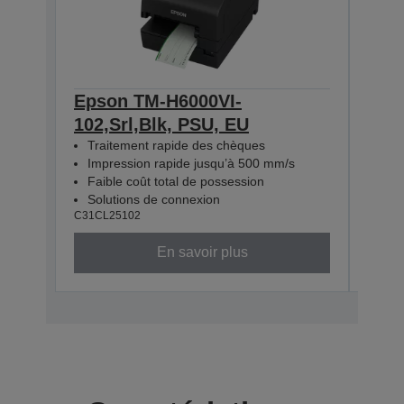
Epson TM-H6000VI-
Eps
102,Srl,Blk, PSU, EU
112
Traitement rapide des chèques
Tra
Impression rapide jusqu’à 500 mm/s
Imp
Faible coût total de possession
Fai
Solutions de connexion
Sol
C31CL25102
C31CL
En savoir plus