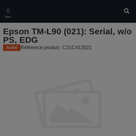
Skip
to
Rech
main
Menu
content
Epson TM-L90 (021): Serial, w/o
PS, EDG
Référence produit : C31C412021
Arrêté