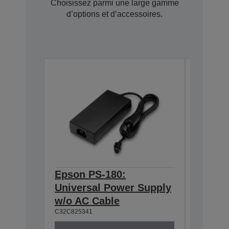
Choisissez parmi une large gamme
d’options et d’accessoires.
Epson PS-180:
Epson 
Universal Power Supply
BASE T
w/o AC Cable
Interf
C32C825341
C32C8241