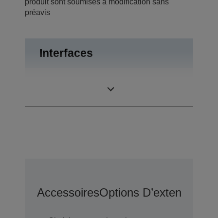
produit sont soumises à modification sans
préavis
Interfaces
RS-232,
Connexions
Ouverture du tiroir
Accessoires
Options D’extension D