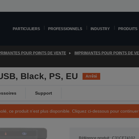
PARTICULIERS
PROFESSIONNELS
INDUSTRY
PRODUITS
PRIMANTES POUR POINTS DE VENTE
IMPRIMANTES POUR POINTS DE V
USB, Black, PS, EU
Arrêté
ssoires
Support
olé, ce produit n’est plus disponible. Cliquez ci-dessous pour continuer
Référence produit : C31CE74102