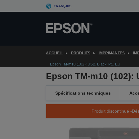
Skip
FRANÇAIS
to
main
content
ACCUEIL
PRODUITS
IMPRIMANTES
IM
Epson TM-m10 (102): USB, Black, PS, EU
Epson TM-m10 (102): 
Spécifications techniques
Acce
Produit discontinué -Dés