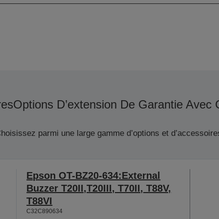
res
Options D’extension De Garantie Avec 
hoisissez parmi une large gamme d’options et d’accessoire
Epson OT-BZ20-634:External
Buzzer T20II,T20III, T70II, T88V,
T88VI
C32C890634