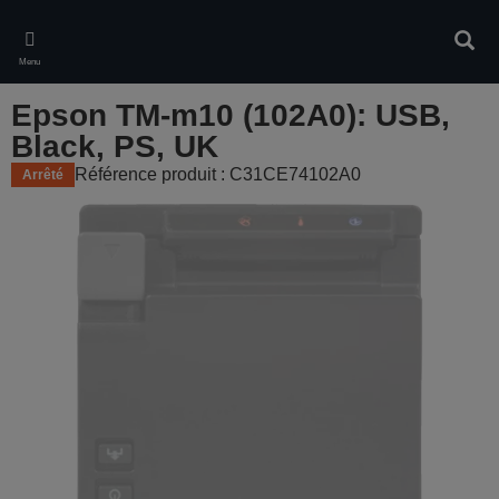
Skip
to
Rech
main
Menu
content
Epson TM-m10 (102A0): USB,
Black, PS, UK
Référence produit : C31CE74102A0
Arrêté