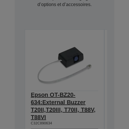
d’options et d’accessoires.
Epson OT-BZ20-
Tablet
7110080
634:External Buzzer
T20II,T20III, T70II, T88V,
T88VI
C32C890634