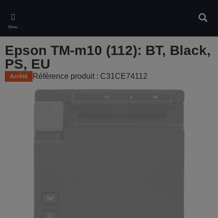
Skip
to
Rech
main
Menu
content
Epson TM-m10 (112): BT, Black,
PS, EU
Référence produit : C31CE74112
Arrêté