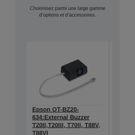
Choisissez parmi une large gamme
d’options et d’accessoires.
Epson OT-BZ20-
Tablet
7110080
634:External Buzzer
T20II,T20III, T70II, T88V,
T88VI