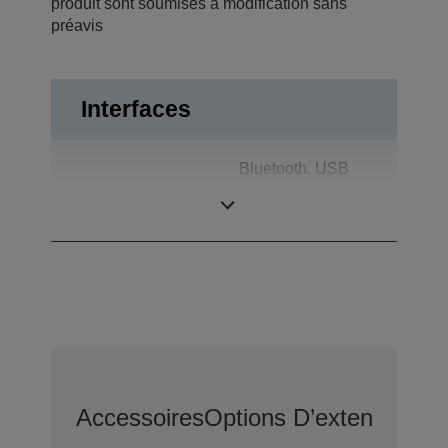
produit sont soumises à modification sans
préavis
Interfaces
Bluetooth, USB
Connexions
2.0, Ouverture du
tiroir
Accessoires
Options D’extension D